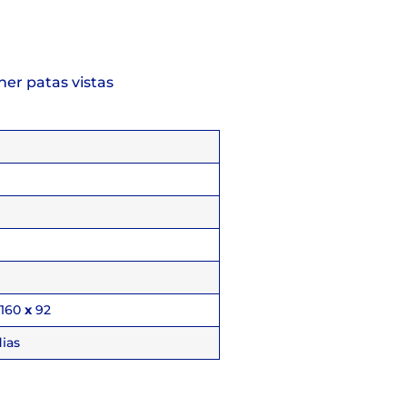
ner patas vistas
160
x
92
ias