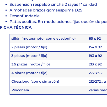
Suspensión respaldo cincha 2 rayas 1ª calidad
Almohadas brazos gomaespuma D25
Desenfundable
Patas ocultas. En modulaciones fijas opción de po
FICHA TÉCNICA
sillón (motor/motor con elevador/fijo)
85
x
92
2 plazas (motor / fijo)
154
x
92
3 plazas (motor / fijo)
193
x
92
3,5 plazas (motor / fijo)
213
x
92
4 plazas (motor / fijo)
272
x
92
Chesslong (con o sin arcón)
212/272…
x
Rinconera
varias med