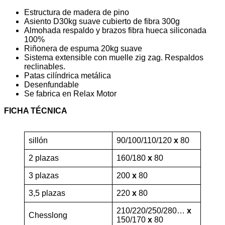
Estructura de madera de pino
Asiento D30kg suave cubierto de fibra 300g
Almohada respaldo y brazos fibra hueca siliconada
100%
Riñonera de espuma 20kg suave
Sistema extensible con muelle zig zag. Respaldos
reclinables.
Patas cilíndrica metálica
Desenfundable
Se fabrica en Relax Motor
FICHA TÉCNICA
sillón
90/100/110/120
x
80
2 plazas
160/180
x
80
3 plazas
200
x
80
3,5 plazas
220
x
80
210/220/250/280…
x
Chesslong
150/170
x
80