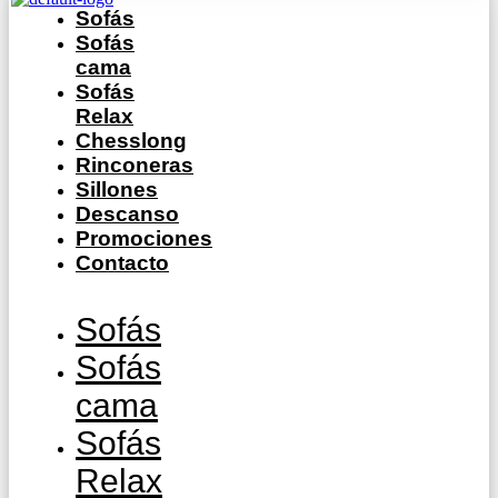
Sofás
Sofás
cama
Sofás
Relax
Chesslong
Rinconeras
Sillones
Descanso
Promociones
Contacto
Sofás
Sofás
cama
Sofás
Relax