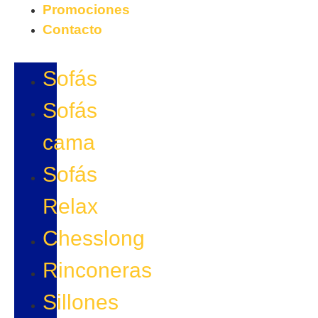
Promociones
Contacto
Sofás
Sofás
cama
Sofás
Relax
Chesslong
Rinconeras
Sillones