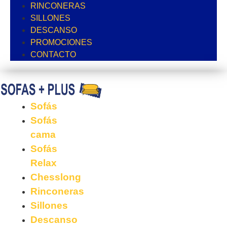
RINCONERAS
SILLONES
DESCANSO
PROMOCIONES
CONTACTO
Sofás
Sofás
cama
Sofás
Relax
Chesslong
Rinconeras
Sillones
Descanso